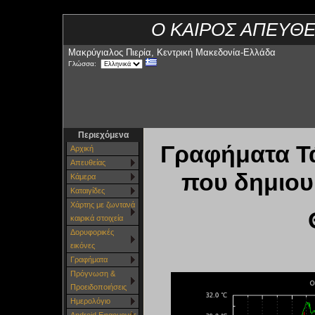
Ο ΚΑΙΡΟΣ ΑΠΕΥΘΕ
Μακρύγιαλος Πιερία, Κεντρική Μακεδονία-Ελλάδα
Γλώσσα:
Περιεχόμενα
Γραφήματα Τά
Αρχική
Απευθείας
που δημιου
Κάμερα
Καταιγίδες
Χάρτης με ζωντανά
καιρικά στοιχεία
Δορυφορικές
εικόνες
Γραφήματα
Πρόγνωση &
Προειδοποιήσεις
Ημερολόγιο