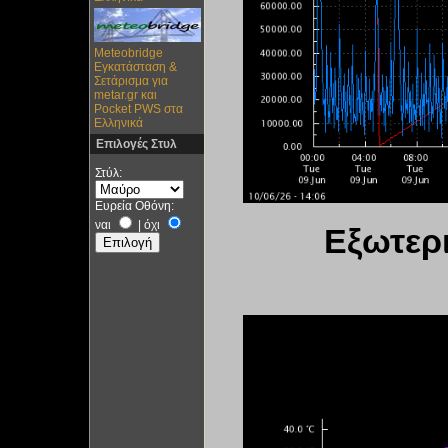
Meteobridge
Εγκατάσταση &
Σετάρισμα για
metar.gr και
Pocket PWS στα
Ελληνικά
Επιλογές Στυλ
Στύλ:
Ευρεία Οθόνη:
ναι
|
όχι
Εξωτερ