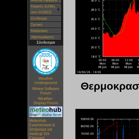
Android Εφαρμογές
Καιρικές σελίδες
απο SV2BZQ
Σύνδεσμοι
Σχετικά
Κατάσταση
Χάρτoγράφηση
Σύνδεσμοι
Weather
Θερμοκρασί
Underground
Wview Software
Forum
Weather-
Display Forum
Meteohub
Εγκατάσταση &
Σετάρισμα για
metar.gr Στα
Ελληνικά