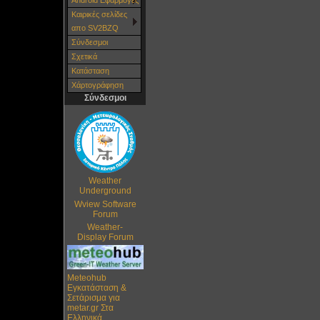
Android Εφαρμογές
Καιρικές σελίδες
απο SV2BZQ
Σύνδεσμοι
Σχετικά
Κατάσταση
Χάρτoγράφηση
Σύνδεσμοι
Weather
Underground
Wview Software
Forum
Weather-
Display Forum
Meteohub
Εγκατάσταση &
Σετάρισμα για
metar.gr Στα
Ελληνικά