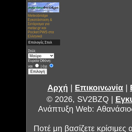
Meteobridge
Εγκατάσταση &
Σετάρισμα για
metar.gr και
Pocket PWS στα
Ελληνικά
Επιλογές Στυλ
Στύλ:
Ευρεία Οθόνη:
ναι
|
όχι
Αρχή
|
Επικοινωνία
|
© 2026, SV2BZQ
|
Εγκ
Ανάπτυξη Web: Αθανάσιο
Ποτέ μη βασίζετε κρίσιμες