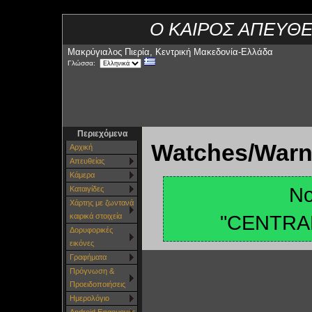
Ο ΚΑΙΡΟΣ ΑΠΕΥΘΕ
Μακρύγιαλος Πιερία, Κεντρική Μακεδονία-Ελλάδα
Γλώσσα:
Περιεχόμενα
Watches/Warn
Αρχική
Απευθείας
Κάμερα
No
Καταιγίδες
Χάρτης με ζωντανά
"CENTRA
καιρικά στοιχεία
Δορυφορικές
εικόνες
Γραφήματα
Πρόγνωση &
Προειδοποιήσεις
Ημερολόγιο