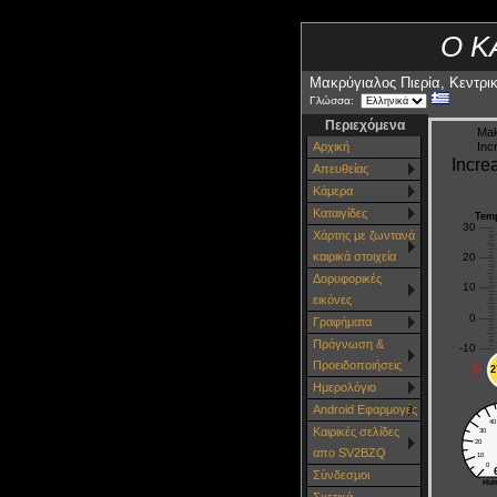
Ο Κ
Μακρύγιαλος Πιερία, Κεντρ
Γλώσσα:
Περιεχόμενα
Αρχική
Απευθείας
Κάμερα
Καταιγίδες
Χάρτης με ζωντανά
καιρικά στοιχεία
Δορυφορικές
εικόνες
Γραφήματα
Πρόγνωση &
Προειδοποιήσεις
Ημερολόγιο
Android Εφαρμογές
Καιρικές σελίδες
απο SV2BZQ
Σύνδεσμοι