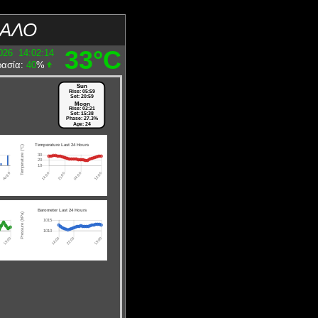
ΙΑΛΟ
33°C
026
14:02:14
ρασία:
40
%