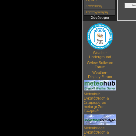
Σχετικά
Κατάσταση
Χάρτoγράφηση
Σύνδεσμοι
Weather
Underground
Wview Software
Forum
Weather-
Display Forum
Meteohub
Εγκατάσταση &
Σετάρισμα για
metar.gr Στα
Ελληνικά
Meteobridge
Εγκατάσταση &